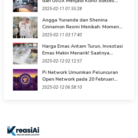
dan UI/UX Menjadi Kunci Sukses
Bisnis?
2025-02-11 01:55:28
Angga Yunanda dan Shenina
Cinnamon Resmi Menikah: Momen
Bahagia di Era Digital
2025-02-11 03:17:40
Harga Emas Antam Turun, Investasi
Emas Makin Menarik! Saatnya
Maksimalkan Keuntungan dengan
2025-02-12 02:12:57
Website Profesional
Pi Network Umumkan Peluncuran
Open Network pada 20 Februari
2025
2025-02-12 06:58:10