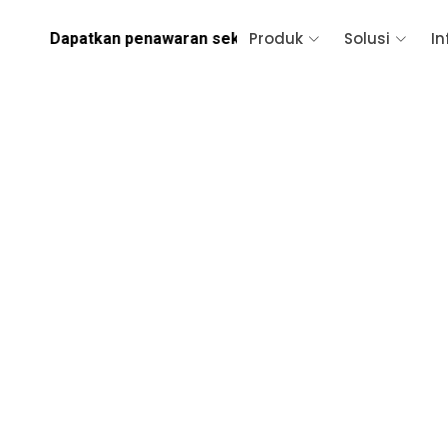
Produk
Solusi
In
an penawaran sekarang! Hubungi IT Consultant kami