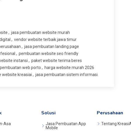
bsite
jasa pembuatan website murah
digital
vendor website terbaik jawa timur
 perusahaan
jasa pembuatan landing page
fesional
pembuatan website seo friendly
ebsite instansi
paket website terima beres
 pembuatan web porto
harga website murah 2026
 website kreasiai
jasa pembuatan sistem informasi.
k
Solusi
Perusahaan
n-Asa
Jasa Pembuatan App
Tentang KreasiA
Mobile