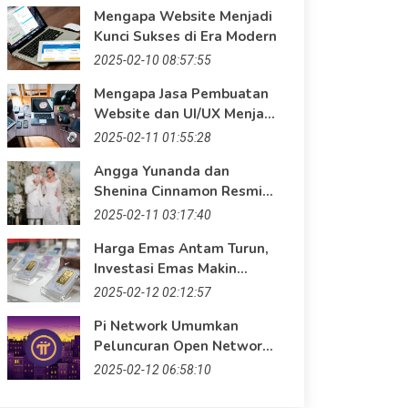
Mengapa Website Menjadi
Kunci Sukses di Era Modern
2025-02-10 08:57:55
Mengapa Jasa Pembuatan
Website dan UI/UX Menjadi
Kunci Sukses Bisnis?
2025-02-11 01:55:28
Angga Yunanda dan
Shenina Cinnamon Resmi
Menikah: Momen Bahagia
2025-02-11 03:17:40
di Era Digital
Harga Emas Antam Turun,
Investasi Emas Makin
Menarik! Saatnya
2025-02-12 02:12:57
Maksimalkan Keuntungan
Pi Network Umumkan
dengan Website
Peluncuran Open Network
Profesional
pada 20 Februari 2025
2025-02-12 06:58:10