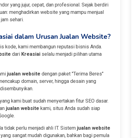
or yang jujur, cepat, dan profesional. Sejak berdiri
ujuan: menghadirkan website yang mampu menjual
jam sehari.
siai dalam Urusan Jualan Website?
is kode, kami membangun reputasi bisnis Anda.
bsite
dari
Kreasiai
selalu menjadi pilihan utama
ami
jualan website
dengan paket "Terima Beres"
 mencakup domain, server, hingga desain yang
 disembunyikan.
ang kami buat sudah menyertakan fitur SEO dasar.
nan
jualan website
kami, situs Anda sudah siap
Google.
 tidak perlu menjadi ahli IT. Sistem
jualan website
l yang sangat mudah digunakan, bahkan bagi pemula