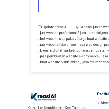
Update KreasiAi
kreasiai jualan we
jual website profesional 3 juta
kreasiai jasa 
beli website siap pakai
harga buat website
jual website toko online
jasa web design pro
kreasiai digital marketing
jasa pembuatan w
jasa pembuatan website e-commerce
jasa
buat website bisnis online
jasa maintenance
Produ
Abse
Kemiri Lor, Kepuhkemiri, Kec. Tulangan,