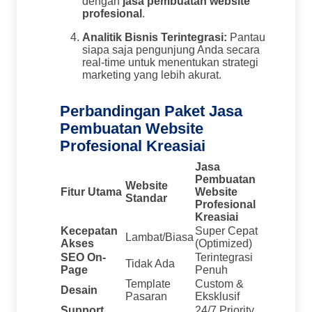
dengan
jasa pembuatan website
profesional
.
Analitik Bisnis Terintegrasi:
Pantau
siapa saja pengunjung Anda secara
real-time untuk menentukan strategi
marketing yang lebih akurat.
Perbandingan Paket Jasa
Pembuatan Website
Profesional Kreasiai
Jasa
Pembuatan
Website
Fitur Utama
Website
Standar
Profesional
Kreasiai
Kecepatan
Super Cepat
Lambat/Biasa
Akses
(Optimized)
SEO On-
Terintegrasi
Tidak Ada
Page
Penuh
Template
Custom &
Desain
Pasaran
Eksklusif
Support
24/7 Priority