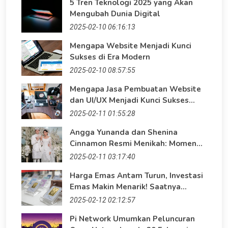
5 Tren Teknologi 2025 yang Akan
Mengubah Dunia Digital
2025-02-10 06:16:13
Mengapa Website Menjadi Kunci
Sukses di Era Modern
2025-02-10 08:57:55
Mengapa Jasa Pembuatan Website
dan UI/UX Menjadi Kunci Sukses
Bisnis?
2025-02-11 01:55:28
Angga Yunanda dan Shenina
Cinnamon Resmi Menikah: Momen
Bahagia di Era Digital
2025-02-11 03:17:40
Harga Emas Antam Turun, Investasi
Emas Makin Menarik! Saatnya
Maksimalkan Keuntungan dengan
2025-02-12 02:12:57
Website Profesional
Pi Network Umumkan Peluncuran