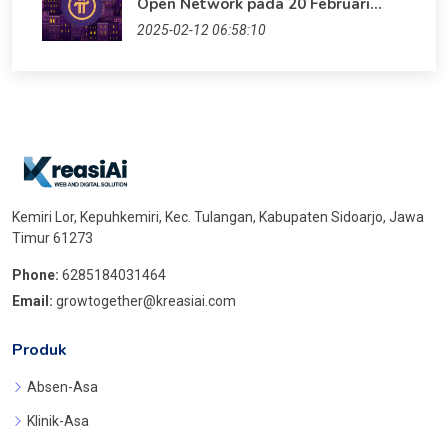
Open Network pada 20 Februari
2025
2025-02-12 06:58:10
Kemiri Lor, Kepuhkemiri, Kec. Tulangan, Kabupaten Sidoarjo, Jawa
Timur 61273
Phone:
6285184031464
Email:
growtogether@kreasiai.com
Produk
Absen-Asa
Klinik-Asa